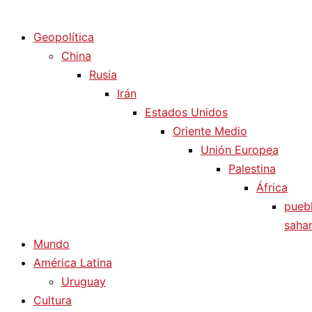
Diario La Humanidad
Geopolítica
China
Rusia
Irán
Estados Unidos
Oriente Medio
Unión Europea
Palestina
África
pueb
sahar
Mundo
América Latina
Uruguay
Cultura