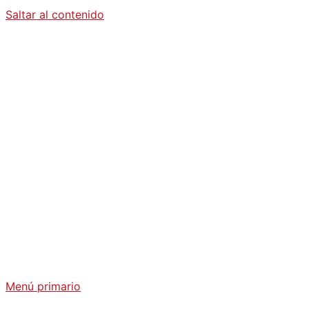
Saltar al contenido
Diario La
Humanidad
Análisis Geopolítico y Actualidad Internacional
Menú primario