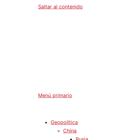
Saltar al contenido
Diario La 
Análisis Geopolítico y Actualidad Internaci
Menú primario
Diario La Humanidad
Geopolítica
China
Rusia