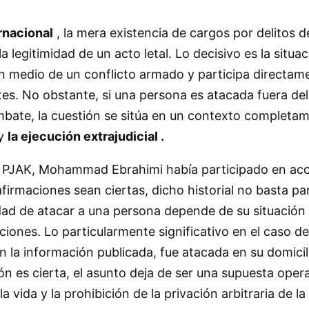
rnacional
, la mera existencia de cargos por delitos de 
 legitimidad de un acto letal. Lo decisivo es la situa
 medio de un conflicto armado y participa directamen
tes. No obstante, si una persona es atacada fuera del 
mbate, la cuestión se sitúa en un contexto completam
 y
la ejecución extrajudicial .
r PJAK, Mohammad Ebrahimi había participado en acci
irmaciones sean ciertas, dicho historial no basta par
midad de atacar a una persona depende de su situació
ones. Lo particularmente significativo en el caso d
n la información publicada, fue atacada en su domicili
ón es cierta, el asunto deja de ser una supuesta oper
 vida y la prohibición de la privación arbitraria de la 