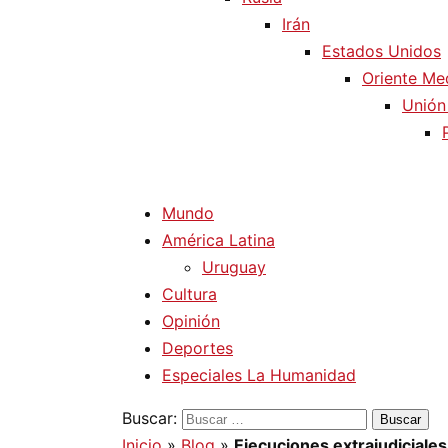
Irán
Estados Unidos
Oriente Me
Unión
Mundo
América Latina
Uruguay
Cultura
Opinión
Deportes
Especiales La Humanidad
Buscar:
Inicio
»
Blog
»
Ejecuciones extrajudiciales