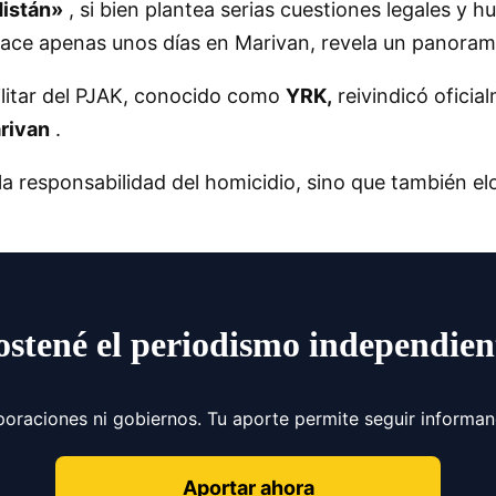
distán»
, si bien plantea serias cuestiones legales y h
hace apenas unos días en Marivan, revela un panora
ilitar del PJAK, conocido como
YRK,
reivindicó oficia
arivan
.
 responsabilidad del homicidio, sino que también elo
ostené el periodismo independien
poraciones ni gobiernos. Tu aporte permite seguir informa
Aportar ahora