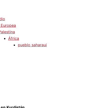
dio
 Europea
Palestina
África
pueblo saharaui
 en Kurdistán