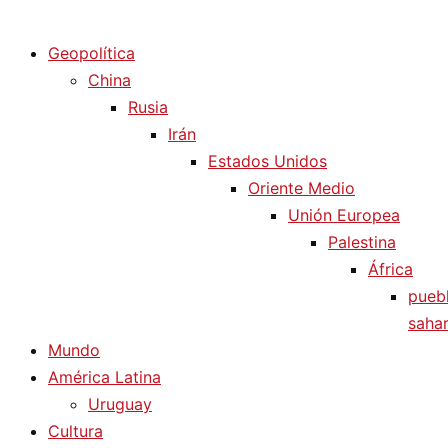
Diario La Humanidad
Geopolítica
China
Rusia
Irán
Estados Unidos
Oriente Medio
Unión Europea
Palestina
África
pueb
sahar
Mundo
América Latina
Uruguay
Cultura