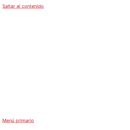
Saltar al contenido
Diario La
Humanidad
Análisis Geopolítico y Actualidad Internacional
Menú primario