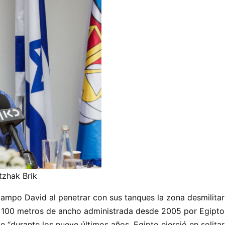
itzhak Brik
 Campo David al penetrar con sus tanques la zona desmilit
or 100 metros de ancho administrada desde 2005 por Egipto 
ue
durante los nueve últimos años, Egipto ejerció en solitar