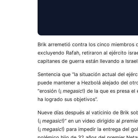
Brik arremetió contra los cinco miembros 
excluyendo Rafah, retiraron al ejército israe
capitanes de guerra están llevando a Israel 
Sentencia que
la situación actual del ejér
puede mantener a Hezbolá alejado del otro 
“erosión (¡
megasic
!) de la que es presa el
ha logrado sus objetivos”.
Nueve días después al vaticinio de Brik so
(¡
megasic
!)” en un video dirigido al
premie
(¡
megasic
!) para impedir la entrega del g
polémico hijo de 32 años del
premier
Netan