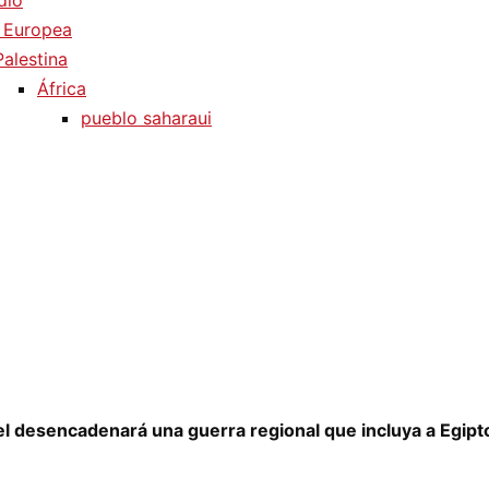
dio
 Europea
Palestina
África
pueblo saharaui
el desencadenará una guerra regional que incluya a Egipt