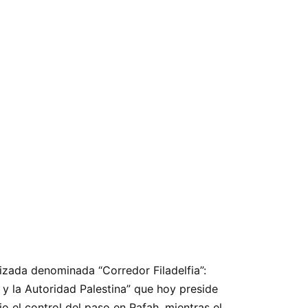
arizada denominada
Corredor Filadelfia
:
y la Autoridad Palestina
que hoy preside
io el control del paso en Rafah, mientras el