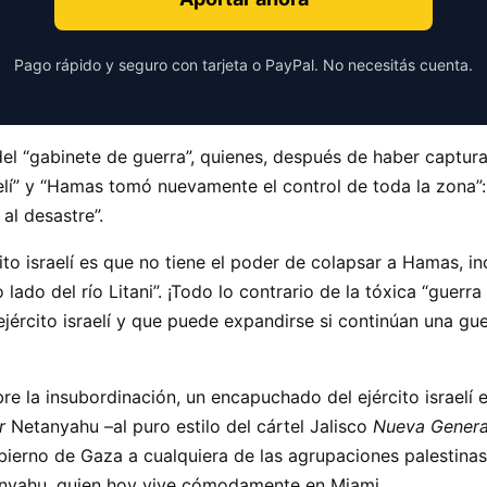
Pago rápido y seguro con tarjeta o PayPal. No necesitás cuenta.
del
gabinete de guerra
, quienes, después de haber captu
lí
y
Hamas tomó nuevamente el control de toda la zona
al desastre”.
cito israelí es que no tiene el poder de colapsar a Hamas, i
lado del río Litani
. ¡Todo lo contrario de la tóxica
guerra
 ejército israelí y que puede expandirse si continúan una g
bre la insubordinación, un encapuchado del ejército israelí
r
Netanyahu –al puro estilo del cártel Jalisco
Nueva Genera
obierno de Gaza a cualquiera de las agrupaciones palestinas.
yahu, quien hoy vive cómodamente en Miami.