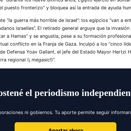
el puesto fronterizo
y bloquea así la entrada de ayuda hum
onte
la guerra más horrible de Israel
: los egipcios
van a ent
danos israelíes
. El retirado general arguye que la invasión
otar a Hamas
y se angustia, pese a su formación profesiona
ctual conflicto en la Franja de Gaza. Inculpó a los
cinco líd
de Defensa Yoav Gallant, el jefe del Estado Mayor Hertzi 
rra regional (¡
megasic
!)”.
ostené el periodismo independien
poraciones ni gobiernos. Tu aporte permite seguir informa
Aportar ahora