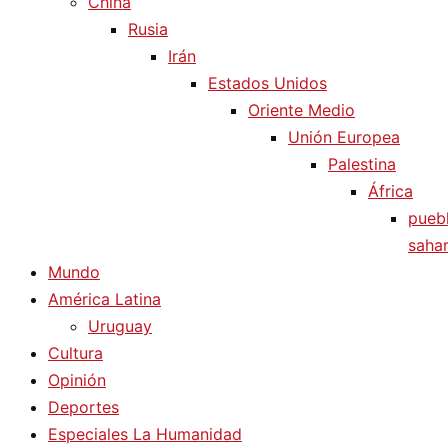
China
Rusia
Irán
Estados Unidos
Oriente Medio
Unión Europea
Palestina
África
pueb
sahar
Mundo
América Latina
Uruguay
Cultura
Opinión
Deportes
Especiales La Humanidad