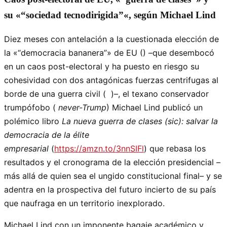
su «
sociedad tecnodirigida
«, según Michael Lind
Diez meses con antelación a la cuestionada elección de
la «
democracia bananera
» de EU () –que desembocó
en un caos post-electoral y ha puesto en riesgo su
cohesividad con dos antagónicas fuerzas centrifugas al
borde de una guerra civil ( )–, el texano conservador
trumpófobo (
never-Trump
) Michael Lind publicó un
polémico libro
La nueva guerra de clases (sic): salvar la
democracia de la élite
empresarial
(
https://amzn.to/3nnSIFl
) que rebasa los
resultados y el cronograma de la elección presidencial –
más allá de quien sea el ungido constitucional final– y se
adentra en la prospectiva del futuro incierto de su país
que naufraga en un territorio inexplorado.
Michael Lind con un imponente bagaje académico y