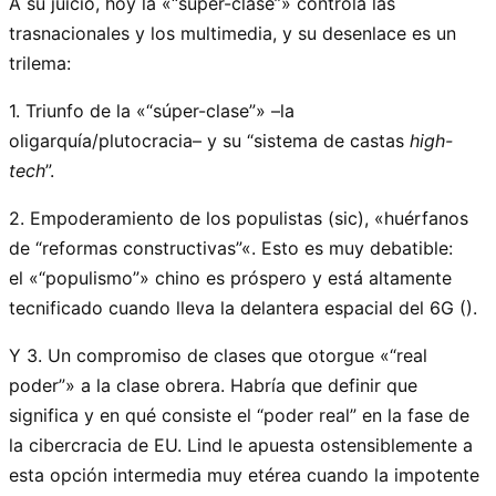
A su juicio, hoy la «
súper-clase
» controla las
trasnacionales y los multimedia, y su desenlace es un
trilema:
1. Triunfo de la «
súper-clase
» –la
oligarquía/plutocracia– y su “sistema de castas
high-
tech
”.
2. Empoderamiento de los populistas (sic), «huérfanos
de
reformas constructivas
«. Esto es muy debatible:
el «
populismo
» chino es próspero y está altamente
tecnificado cuando lleva la delantera espacial del 6G ().
Y 3. Un compromiso de clases que otorgue «
real
poder
» a la clase obrera. Habría que definir que
significa y en qué consiste el
poder real
en la fase de
la cibercracia de EU. Lind le apuesta ostensiblemente a
esta opción intermedia muy etérea cuando la impotente