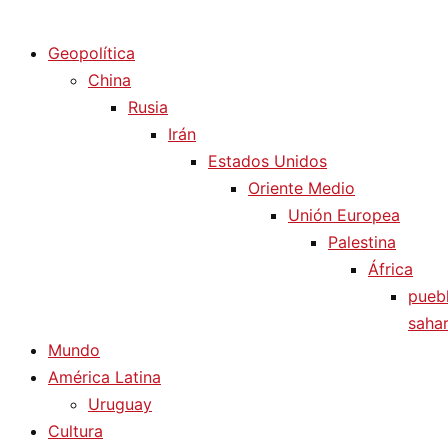
Diario La Humanidad
Geopolítica
China
Rusia
Irán
Estados Unidos
Oriente Medio
Unión Europea
Palestina
África
pueb
sahar
Mundo
América Latina
Uruguay
Cultura