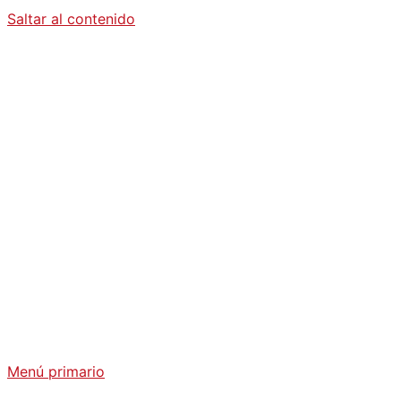
Saltar al contenido
Diario La
Humanidad
Análisis Geopolítico y Actualidad Internacional
Menú primario