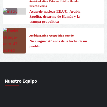
América Latina
Estados Unidos
Mundo
Oriente Medio
Acuerdo nuclear EE.UU.-Arabia
Saudita, desarme de Hamás y la
trampa geopolítica
América Latina
Geopolítica
Mundo
Nicaragua: 47 años de la lucha de un
pueblo
Nuestro Equipo