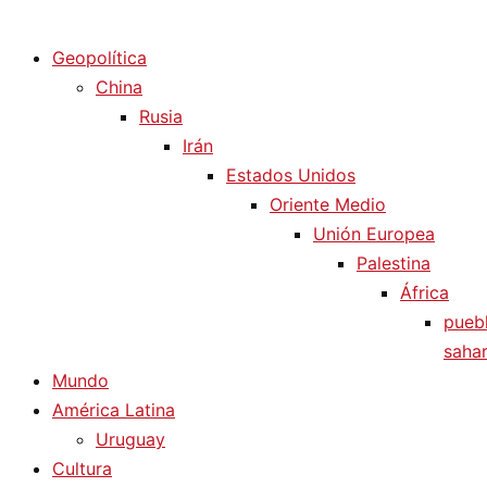
Diario La Humanidad
Geopolítica
China
Rusia
Irán
Estados Unidos
Oriente Medio
Unión Europea
Palestina
África
pueb
sahar
Mundo
América Latina
Uruguay
Cultura