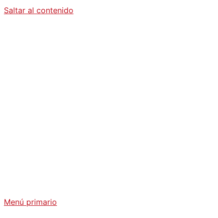
Saltar al contenido
Diario La
Humanidad
Análisis Geopolítico y Actualidad Internacional
Menú primario