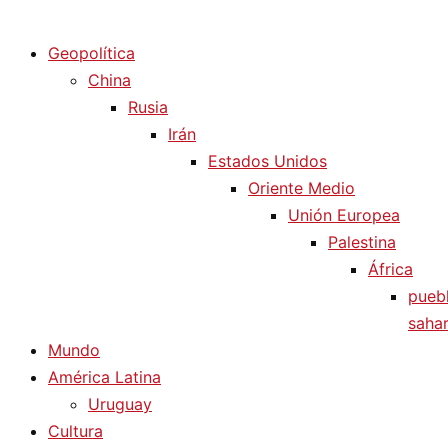
Diario La Humanidad
Geopolítica
China
Rusia
Irán
Estados Unidos
Oriente Medio
Unión Europea
Palestina
África
pueb
sahar
Mundo
América Latina
Uruguay
Cultura