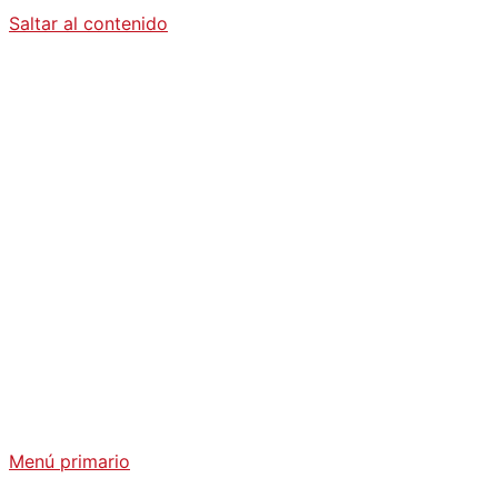
Saltar al contenido
Diario La
Humanidad
Análisis Geopolítico y Actualidad Internacional
Menú primario