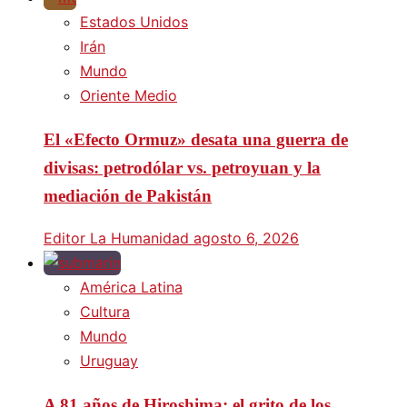
Estados Unidos
Irán
Mundo
Oriente Medio
El «Efecto Ormuz» desata una guerra de
divisas: petrodólar vs. petroyuan y la
mediación de Pakistán
Editor La Humanidad
agosto 6, 2026
América Latina
Cultura
Mundo
Uruguay
A 81 años de Hiroshima: el grito de los