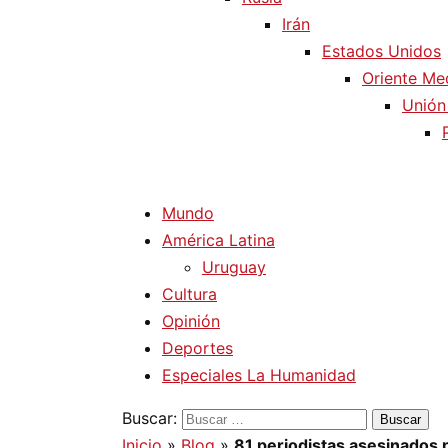
Irán
Estados Unidos
Oriente Me
Unión
Mundo
América Latina
Uruguay
Cultura
Opinión
Deportes
Especiales La Humanidad
Buscar:
Inicio
»
Blog
»
81 periodistas asesinados p