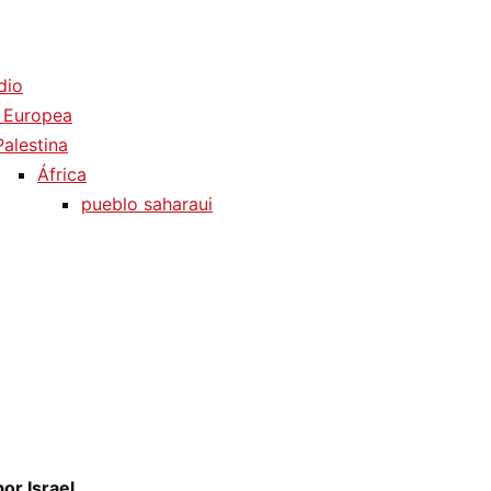
dio
 Europea
Palestina
África
pueblo saharaui
or Israel