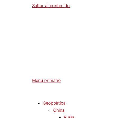
Saltar al contenido
Diario La 
Análisis Geopolítico y Actualidad Internaci
Menú primario
Diario La Humanidad
Geopolítica
China
Rusia