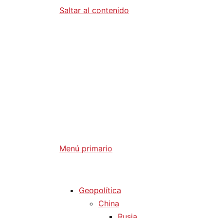
Saltar al contenido
Diario La 
Análisis Geopolítico y Actualidad Internaci
Menú primario
Diario La Humanidad
Geopolítica
China
Rusia