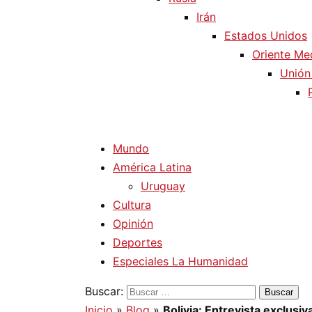
Irán
Estados Unidos
Oriente Me
Unión
Mundo
América Latina
Uruguay
Cultura
Opinión
Deportes
Especiales La Humanidad
Buscar:
Inicio
»
Blog
»
Bolivia: Entrevista exclusi