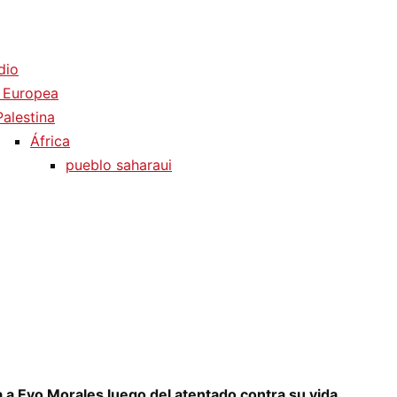
dio
 Europea
Palestina
África
pueblo saharaui
va a Evo Morales luego del atentado contra su vida