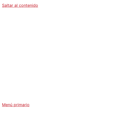
Saltar al contenido
Diario La
Humanidad
Análisis Geopolítico y Actualidad Internacional
Menú primario