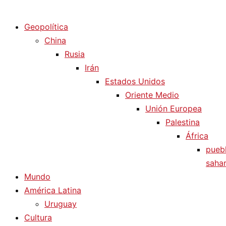
Diario La Humanidad
Geopolítica
China
Rusia
Irán
Estados Unidos
Oriente Medio
Unión Europea
Palestina
África
pueb
sahar
Mundo
América Latina
Uruguay
Cultura