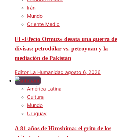
Irán
Mundo
Oriente Medio
El «Efecto Ormuz» desata una guerra de
divisas: petrodólar vs. petroyuan y la
mediación de Pakistán
Editor La Humanidad
agosto 6, 2026
América Latina
Cultura
Mundo
Uruguay
A 81 años de Hiroshima: el grito de los