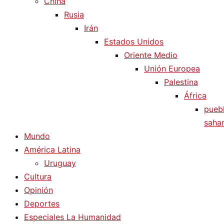
China
Rusia
Irán
Estados Unidos
Oriente Medio
Unión Europea
Palestina
África
pueb
sahar
Mundo
América Latina
Uruguay
Cultura
Opinión
Deportes
Especiales La Humanidad