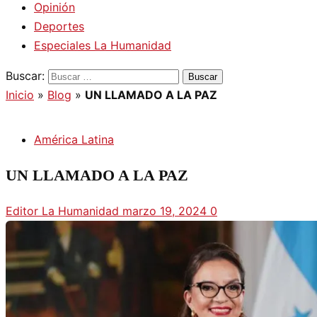
Opinión
Deportes
Especiales La Humanidad
Buscar:
Inicio
»
Blog
»
UN LLAMADO A LA PAZ
América Latina
UN LLAMADO A LA PAZ
Editor La Humanidad
marzo 19, 2024
0