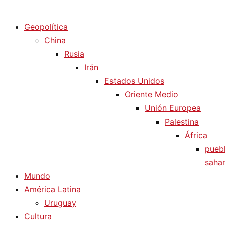
Diario La Humanidad
Geopolítica
China
Rusia
Irán
Estados Unidos
Oriente Medio
Unión Europea
Palestina
África
pueb
sahar
Mundo
América Latina
Uruguay
Cultura