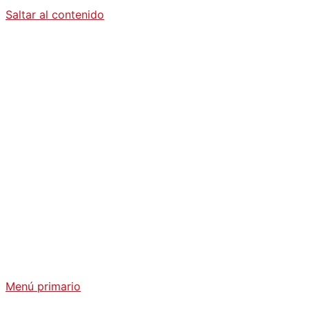
Saltar al contenido
Diario La
Humanidad
Análisis Geopolítico y Actualidad Internacional
Menú primario