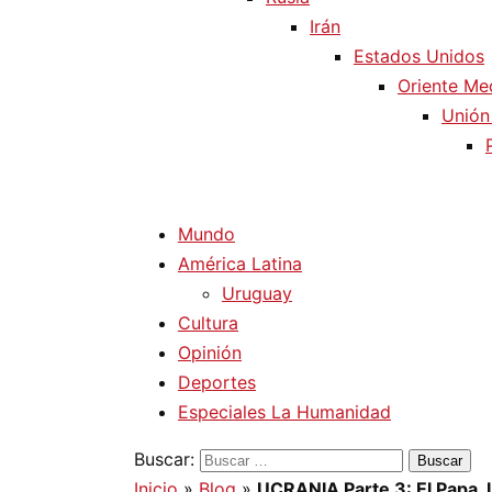
Irán
Estados Unidos
Oriente Me
Unión
Mundo
América Latina
Uruguay
Cultura
Opinión
Deportes
Especiales La Humanidad
Buscar:
Inicio
»
Blog
»
UCRANIA Parte 3: El Papa, 