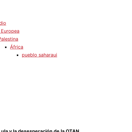
dio
 Europea
Palestina
África
pueblo saharaui
Lula y la desesperación de la OTAN