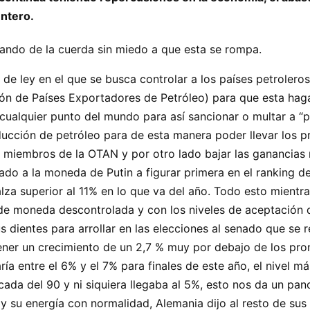
entero.
rando de la cuerda sin miedo a que esta se rompa.
e ley en el que se busca controlar a los países petroleros
ión de Países Exportadores de Petróleo) para que esta hag
 cualquier punto del mundo para así sancionar o multar a “
ción de petróleo para de esta manera poder llevar los preci
os miembros de la OTAN y por otro lado bajar las ganancias
ado a la moneda de Putin a figurar primera en el ranking d
za superior al 11% en lo que va del año. Todo esto mientra
de moneda descontrolada y con los niveles de aceptación 
us dientes para arrollar en las elecciones al senado que se 
ner un crecimiento de un 2,7 % muy por debajo de los pron
ría entre el 6% y el 7% para finales de este año, el nivel m
cada del 90 y ni siquiera llegaba al 5%, esto nos da un pa
y su energía con normalidad, Alemania dijo al resto de s