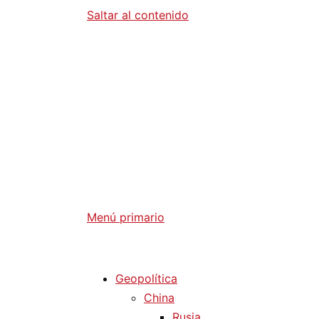
Saltar al contenido
Diario La 
Análisis Geopolítico y Actualidad Internaci
Menú primario
Diario La Humanidad
Geopolítica
China
Rusia