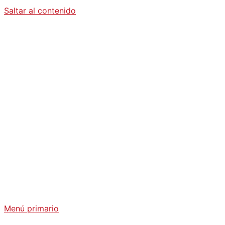
Saltar al contenido
Diario La
Humanidad
Análisis Geopolítico y Actualidad Internacional
Menú primario