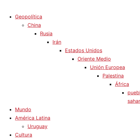
Diario La Humanidad
Geopolítica
China
Rusia
Irán
Estados Unidos
Oriente Medio
Unión Europea
Palestina
África
pueb
sahar
Mundo
América Latina
Uruguay
Cultura