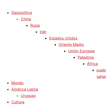
Diario La Humanidad
Geopolítica
China
Rusia
Irán
Estados Unidos
Oriente Medio
Unión Europea
Palestina
África
pueb
sahar
Mundo
América Latina
Uruguay
Cultura