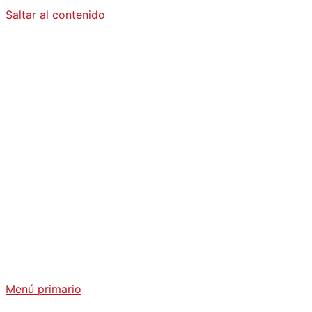
Saltar al contenido
Diario La
Humanidad
Análisis Geopolítico y Actualidad Internacional
Menú primario