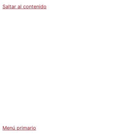
Saltar al contenido
Diario La
Humanidad
Análisis Geopolítico y Actualidad Internacional
Menú primario