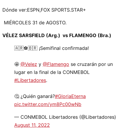
Dónde ver:ESPN,FOX SPORTS.STAR+
MIÉRCOLES 31 de AGOSTO.
VÉLEZ SARSFIELD (Arg.) vs FLAMENGO (Bra.)
🇦🇷⚽️🇧🇷 ¡Semifinal confirmada!
🤩
@Velez
y
@Flamengo
se cruzarán por un
lugar en la final de la CONMEBOL
#Libertadores
.
🤔 ¿Quién ganará?
#GloriaEterna
pic.twitter.com/ym8Pc00wNb
— CONMEBOL Libertadores (@Libertadores)
August 11, 2022