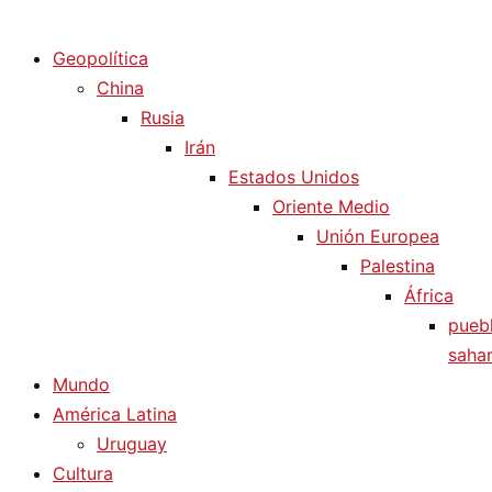
Diario La Humanidad
Geopolítica
China
Rusia
Irán
Estados Unidos
Oriente Medio
Unión Europea
Palestina
África
pueb
sahar
Mundo
América Latina
Uruguay
Cultura