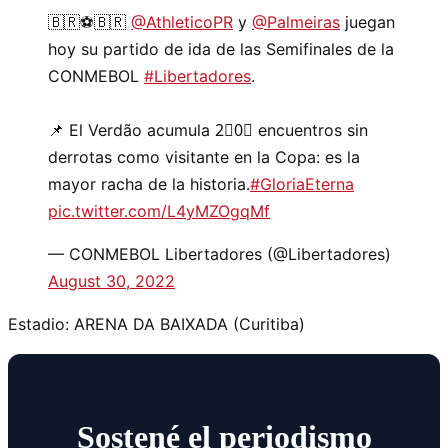
🇧🇷⚽️🇧🇷
@AthleticoPR
y
@Palmeiras
juegan
hoy su partido de ida de las Semifinales de la
CONMEBOL
#Libertadores
.
📌 El Verdão acumula 2⃣0⃣ encuentros sin
derrotas como visitante en la Copa: es la
mayor racha de la historia.
#GloriaEterna
pic.twitter.com/L4yMZOgqMf
— CONMEBOL Libertadores (@Libertadores)
August 30, 2022
Estadio: ARENA DA BAIXADA (Curitiba)
Sostené el periodismo