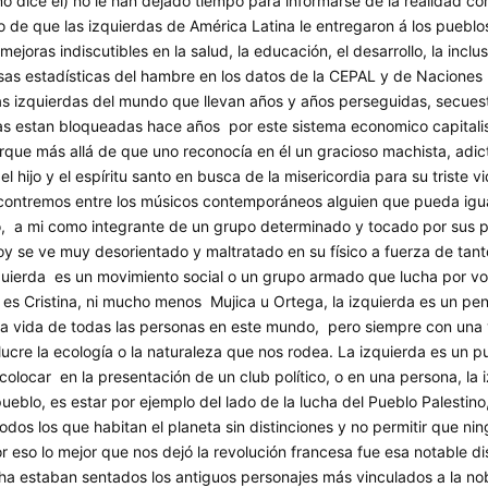
omo dice él) no le han dejado tiempo para informarse de la realidad
de que las izquierdas de América Latina le entregaron á los pueblos 
ejoras indiscutibles en la salud, la educación, el desarrollo, la inclu
as estadísticas del hambre en los datos de la CEPAL y de Naciones 
las izquierdas del mundo que llevan años y años perseguidas, secuest
as estan bloqueadas hace años por este sistema economico capitali
que más allá de que uno reconocía en él un gracioso machista, adict
el hijo y el espíritu santo en busca de la misericordia para su triste 
ontremos entre los músicos contemporáneos alguien que pueda igual
o, a mi como integrante de un grupo determinado y tocado por sus pa
y se ve muy desorientado y maltratado en su físico a fuerza de tanto
zquierda es un movimiento social o un grupo armado que lucha por vol
i es Cristina, ni mucho menos Mujica u Ortega, la izquierda es un pen
 vida de todas las personas en este mundo, pero siempre con una vis
ucre la ecología o la naturaleza que nos rodea. La izquierda es un 
locar en la presentación de un club político, o en una persona, la iz
l pueblo, es estar por ejemplo del lado de la lucha del Pueblo Palesti
odos los que habitan el planeta sin distinciones y no permitir que ning
r eso lo mejor que nos dejó la revolución francesa fue esa notable d
cha estaban sentados los antiguos personajes más vinculados a la nob