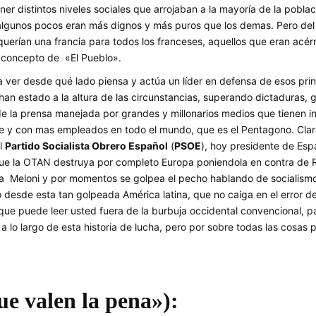
 distintos niveles sociales que arrojaban a la mayoría de la poblaci
algunos pocos eran más dignos y más puros que los demas. Pero del ot
querían una francia para todos los franceses, aquellos que eran acérr
l concepto de «El Pueblo».
a ver desde qué lado piensa y actúa un líder en defensa de esos princ
 han estado a la altura de las circunstancias, superando dictaduras, 
 de la prensa manejada por grandes y millonarios medios que tienen i
 y con mas empleados en todo el mundo, que es el Pentagono. Claro,
el
Partido Socialista Obrero Español
(
PSOE
), hoy presidente de Esp
 que la OTAN destruya por completo Europa poniendola en contra d
gia Meloni y por momentos se golpea el pecho hablando de socialism
co desde esta tan golpeada América latina, que no caiga en el error d
s que puede leer usted fuera de la burbuja occidental convencional, 
 lo largo de esta historia de lucha, pero por sobre todas las cosa
ue valen la pena»):