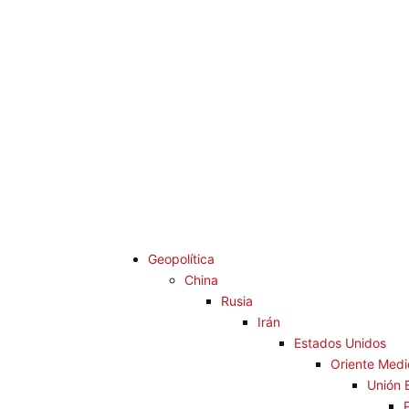
Saltar
Diario La
al
contenido
Humanida
Análisis Geopolítico y Actualidad Internacional
Menú
Diario La Humanidad
primario
Geopolítica
China
Rusia
Irán
Estados Unidos
Oriente Medi
Unión 