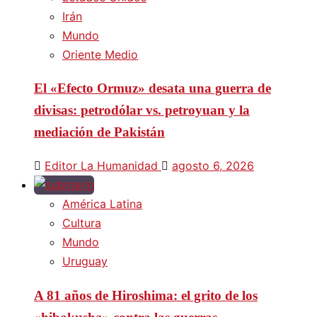
Irán
Mundo
Oriente Medio
El «Efecto Ormuz» desata una guerra de
divisas: petrodólar vs. petroyuan y la
mediación de Pakistán
Editor La Humanidad
agosto 6, 2026
América Latina
Cultura
Mundo
Uruguay
A 81 años de Hiroshima: el grito de los