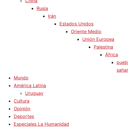
China
Rusia
Irán
Estados Unidos
Oriente Medio
Unión Europea
Palestina
África
pueb
sahar
Mundo
América Latina
Uruguay
Cultura
Opinión
Deportes
Especiales La Humanidad