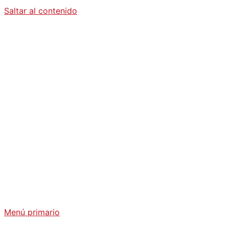
Saltar al contenido
Diario La
Humanidad
Análisis Geopolítico y Actualidad Internacional
Menú primario