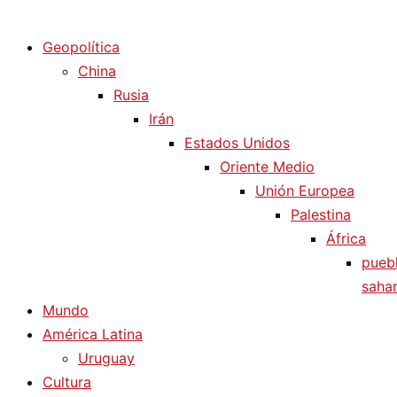
Diario La Humanidad
Geopolítica
China
Rusia
Irán
Estados Unidos
Oriente Medio
Unión Europea
Palestina
África
pueb
sahar
Mundo
América Latina
Uruguay
Cultura