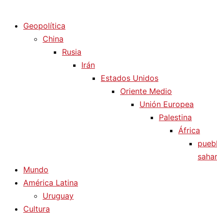
Diario La Humanidad
Geopolítica
China
Rusia
Irán
Estados Unidos
Oriente Medio
Unión Europea
Palestina
África
pueb
sahar
Mundo
América Latina
Uruguay
Cultura