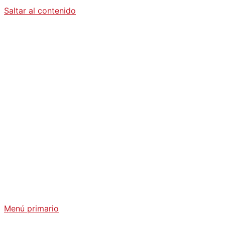
Saltar al contenido
Diario La
Humanidad
Análisis Geopolítico y Actualidad Internacional
Menú primario