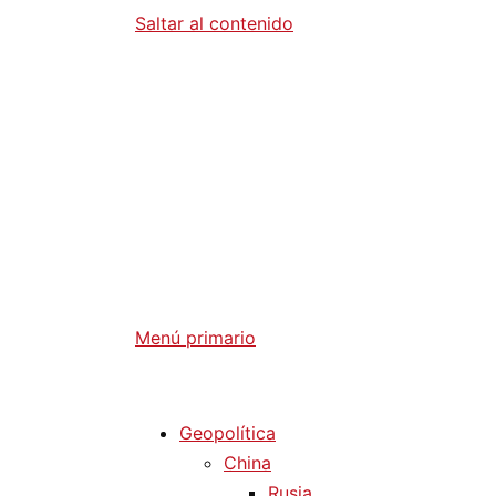
Saltar al contenido
Diario La 
Análisis Geopolítico y Actualidad Internaci
Menú primario
Diario La Humanidad
Geopolítica
China
Rusia