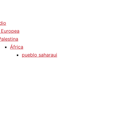
dio
 Europea
Palestina
África
pueblo saharaui