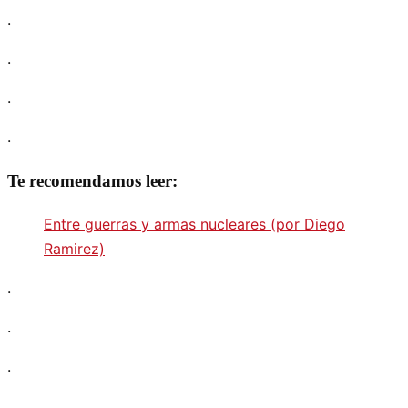
.
.
.
.
Te recomendamos leer:
Entre guerras y armas nucleares (por Diego
Ramirez)
.
.
.
.