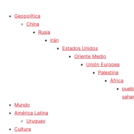
Diario La Humanidad
Geopolítica
China
Rusia
Irán
Estados Unidos
Oriente Medio
Unión Europea
Palestina
África
pueb
sahar
Mundo
América Latina
Uruguay
Cultura