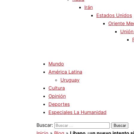
Irán
Estados Unidos
Oriente Me
Unión
Mundo
América Latina
Uruguay
Cultura
Opinión
Deportes
Especiales La Humanidad
Buscar:
Inicio
»
Blog
»
Líbano ¿un nuevo intento s