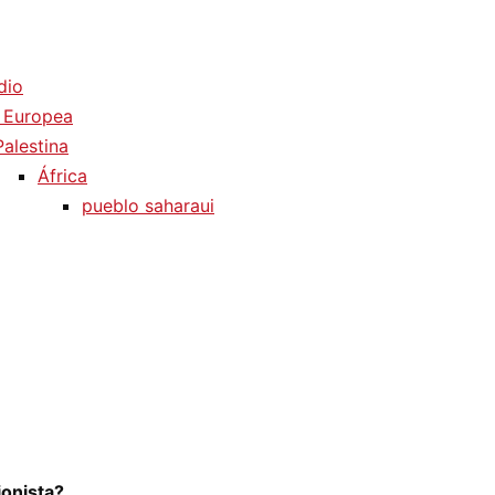
dio
 Europea
Palestina
África
pueblo saharaui
ionista?