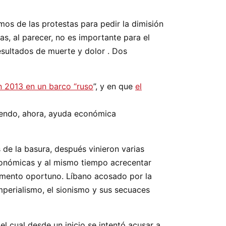
os de las protestas para pedir la dimisión
das, al parecer, no es importante para el
esultados de muerte y dolor . Dos
en 2013 en un barco “ruso
”, y en que
el
ciendo, ahora, ayuda económica
s de la basura, después vinieron varias
s económicas y al mismo tiempo acrecentar
omento oportuno. Líbano acosado por la
mperialismo, el sionismo y sus secuaces
el cual desde un inicio se intentó acusar a