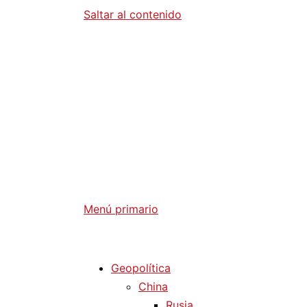
Saltar al contenido
Diario La 
Análisis Geopolítico y Actualidad Internaci
Menú primario
Diario La Humanidad
Geopolítica
China
Rusia