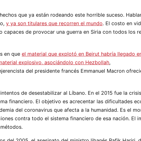
 hechos que ya están rodeando este horrible suceso. Hablam
do,
y ya son titulares que recorren el mundo
. El costo en vi
do capaces de provocar una guerra en Siria con todos los r
ios en que
el material que explotó en Beirut habría llegado 
material explosivo, asociándolo con Hezbollah
,
 injerencista del presidente francés Emmanuel Macron ofre
intentos de desestabilizar al Líbano. En el 2015 fue la crisi
istema financiero. El objetivo es acrecentar las dificultade
ndemia del coronavirus que afecta a la humanidad. Es el m
nes contra todo el sistema financiero de esa nación. El i
 métodos.
s del 2005, el asesinato del ministro libanés Rafik Hariri, d