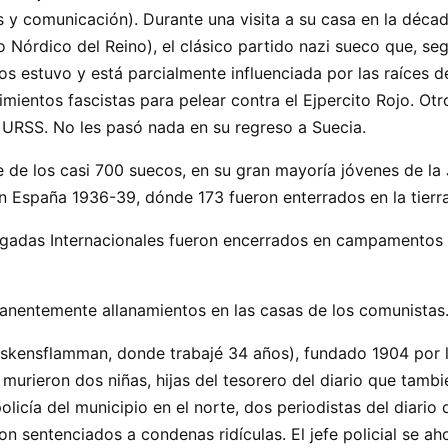
os y comunicación). Durante una visita a su casa en la déc
do Nórdico del Reino), el clásico partido nazi sueco que, se
ecos estuvo y está parcialmente influenciada por las raíces 
mientos fascistas para pelear contra el Ejpercito Rojo. Otr
a URSS. No les pasó nada en su regreso a Suecia.
te de los casi 700 suecos, en su gran mayoría jóvenes de l
en España 1936-39, dónde 173 fueron enterrados en la tierr
Brigadas Internacionales fueron encerrados en campamentos 
manentemente allanamientos en las casas de los comunistas
rrskensflamman, donde trabajé 34 años), fundado 1904 por l
urieron dos niñas, hijas del tesorero del diario que tambi
policía del municipio en el norte, dos periodistas del diario
ron sentenciados a condenas ridículas. El jefe policial se ah