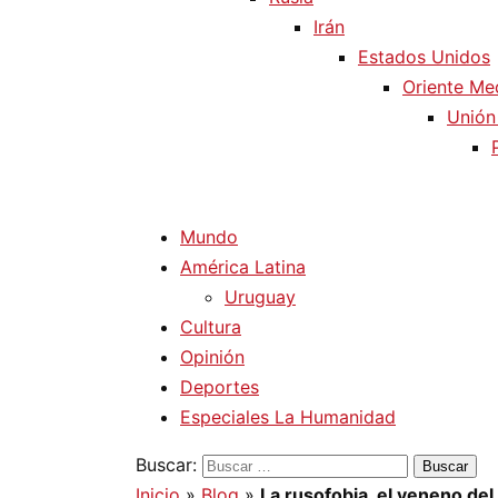
Irán
Estados Unidos
Oriente Me
Unión
Mundo
América Latina
Uruguay
Cultura
Opinión
Deportes
Especiales La Humanidad
Buscar:
Inicio
»
Blog
»
La rusofobia, el veneno del