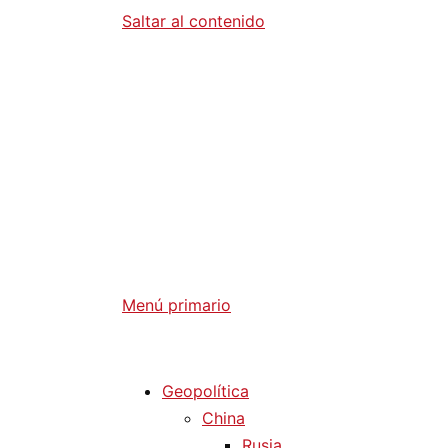
Saltar al contenido
Diario La 
Análisis Geopolítico y Actualidad Internaci
Menú primario
Diario La Humanidad
Geopolítica
China
Rusia