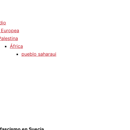
dio
 Europea
Palestina
África
pueblo saharaui
 fascismo en Suecia.