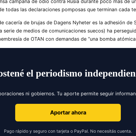
ensa campaña de odio contra Rusia durante poco más de un 
de todas las declaraciones pomposas que terminan cada te
 de cacería de brujas de Dagens Nyheter es la adhesión de 
una serie de medios de comunicaciones suecos) ha persegui
membresía de OTAN con demandas de “una bomba atómica 
ostené el periodismo independien
poraciones ni gobiernos. Tu aporte permite seguir informa
Aportar ahora
Pago rápido y seguro con tarjeta o PayPal. No necesitás cuenta.