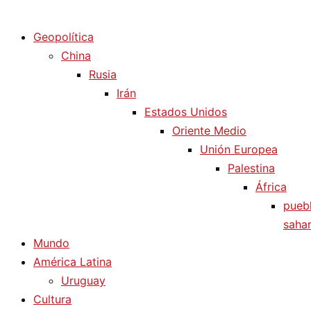
Diario La Humanidad
Geopolítica
China
Rusia
Irán
Estados Unidos
Oriente Medio
Unión Europea
Palestina
África
pueb
sahar
Mundo
América Latina
Uruguay
Cultura