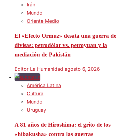
Irán
Mundo
Oriente Medio
El «Efecto Ormuz» desata una guerra de
divisas: petrodólar vs. petroyuan y la
mediación de Pakistán
Editor La Humanidad
agosto 6, 2026
América Latina
Cultura
Mundo
Uruguay
A 81 años de Hiroshima: el grito de los
«hibakusha» contra las guerras