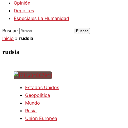
Opinión
Deportes
Especiales La Humanidad
Buscar:
Inicio
»
rudsia
rudsia
Estados Unidos
Geopolítica
Mundo
Rusia
Unión Europea