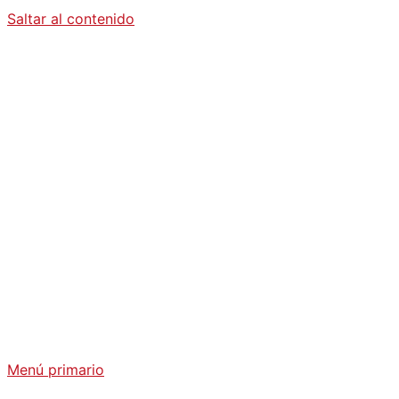
Saltar al contenido
Diario La
Humanidad
Análisis Geopolítico y Actualidad Internacional
Menú primario