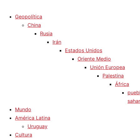
Diario La Humanidad
Geopolítica
China
Rusia
Irán
Estados Unidos
Oriente Medio
Unión Europea
Palestina
África
pueb
sahar
Mundo
América Latina
Uruguay
Cultura