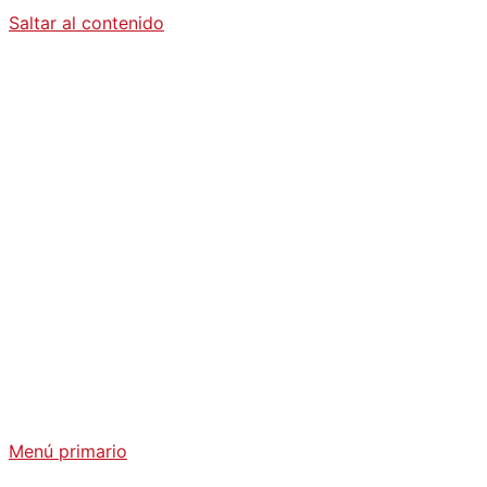
Saltar al contenido
Diario La
Humanidad
Análisis Geopolítico y Actualidad Internacional
Menú primario