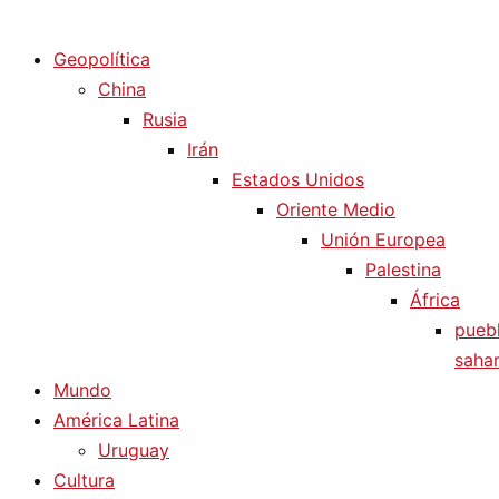
Diario La Humanidad
Geopolítica
China
Rusia
Irán
Estados Unidos
Oriente Medio
Unión Europea
Palestina
África
pueb
sahar
Mundo
América Latina
Uruguay
Cultura