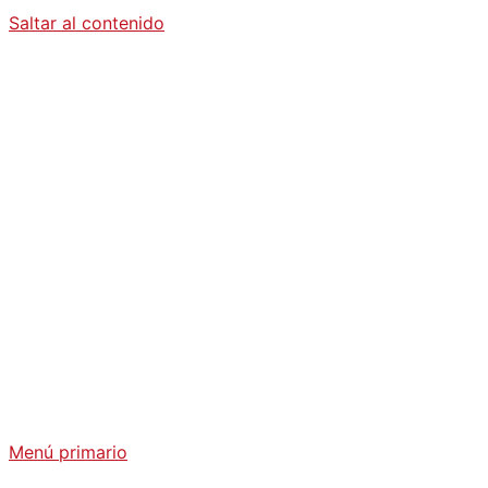
Saltar al contenido
Diario La
Humanidad
Análisis Geopolítico y Actualidad Internacional
Menú primario