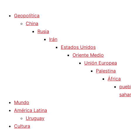
Diario La Humanidad
Geopolítica
China
Rusia
Irán
Estados Unidos
Oriente Medio
Unión Europea
Palestina
África
pueb
sahar
Mundo
América Latina
Uruguay
Cultura