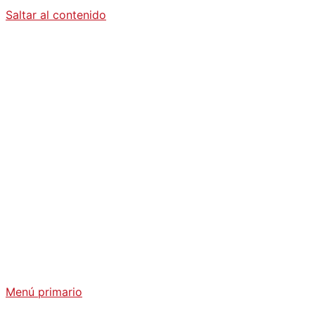
Saltar al contenido
Diario La
Humanidad
Análisis Geopolítico y Actualidad Internacional
Menú primario