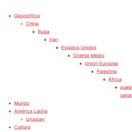
Diario La Humanidad
Geopolítica
China
Rusia
Irán
Estados Unidos
Oriente Medio
Unión Europea
Palestina
África
pueb
sahar
Mundo
América Latina
Uruguay
Cultura