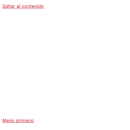
Saltar al contenido
Diario La
Humanidad
Análisis Geopolítico y Actualidad Internacional
Menú primario