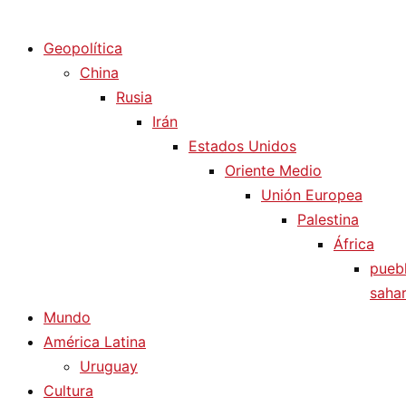
Diario La Humanidad
Geopolítica
China
Rusia
Irán
Estados Unidos
Oriente Medio
Unión Europea
Palestina
África
pueb
sahar
Mundo
América Latina
Uruguay
Cultura