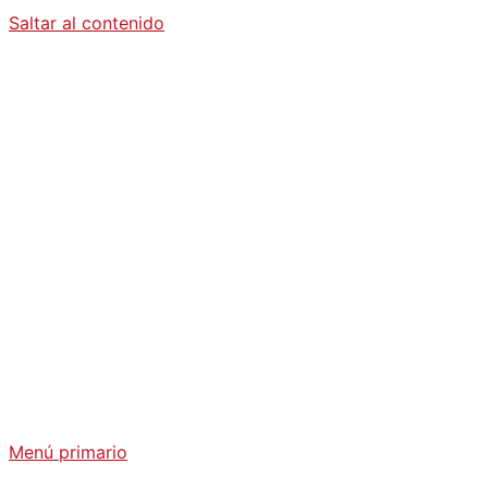
Saltar al contenido
Diario La
Humanidad
Análisis Geopolítico y Actualidad Internacional
Menú primario