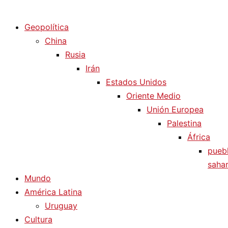
Diario La Humanidad
Geopolítica
China
Rusia
Irán
Estados Unidos
Oriente Medio
Unión Europea
Palestina
África
pueb
sahar
Mundo
América Latina
Uruguay
Cultura