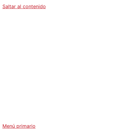
Saltar al contenido
Diario La
Humanidad
Análisis Geopolítico y Actualidad Internacional
Menú primario