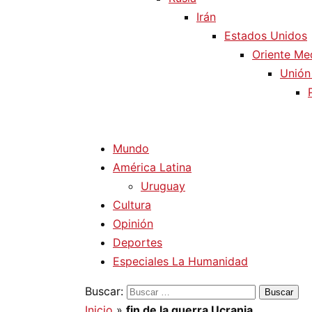
Irán
Estados Unidos
Oriente Me
Unión
Mundo
América Latina
Uruguay
Cultura
Opinión
Deportes
Especiales La Humanidad
Buscar:
Inicio
»
fin de la guerra Ucrania