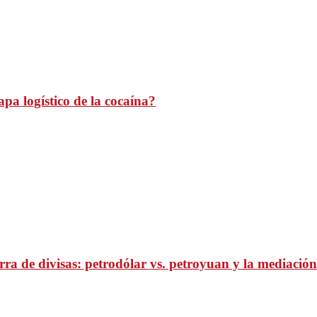
pa logístico de la cocaína?
ra de divisas: petrodólar vs. petroyuan y la mediación