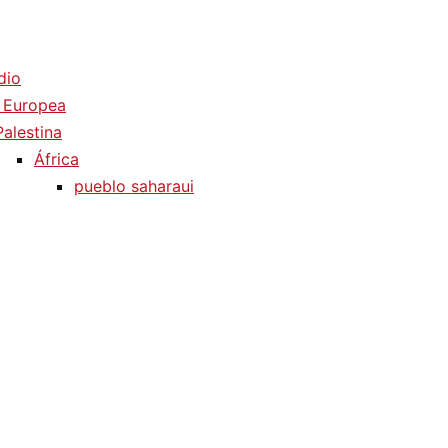
dio
 Europea
Palestina
África
pueblo saharaui