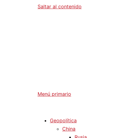
Saltar al contenido
Diario La 
Análisis Geopolítico y Actualidad Internaci
Menú primario
Diario La Humanidad
Geopolítica
China
Rusia