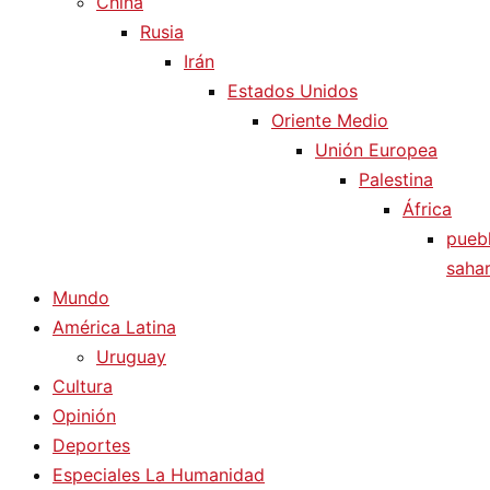
China
Rusia
Irán
Estados Unidos
Oriente Medio
Unión Europea
Palestina
África
pueb
sahar
Mundo
América Latina
Uruguay
Cultura
Opinión
Deportes
Especiales La Humanidad