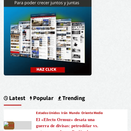
Latest
Popular
Trending
Estados Unidos
Irán
Mundo
Oriente Medio
El «Efecto Ormuz» desata una
guerra de divisas: petrodólar vs.