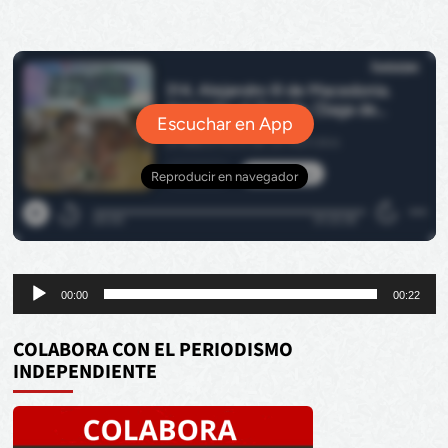
Reproductor
00:00
00:22
de
audio
COLABORA CON EL PERIODISMO
INDEPENDIENTE