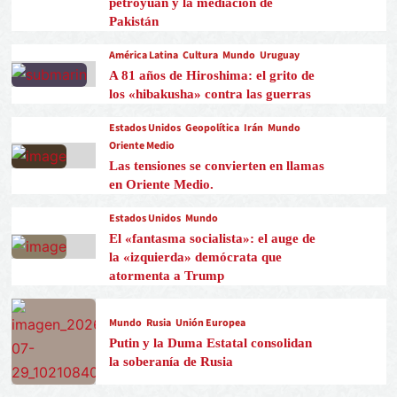
petroyuan y la mediación de
Pakistán
América Latina
Cultura
Mundo
Uruguay
A 81 años de Hiroshima: el grito de
los «hibakusha» contra las guerras
Estados Unidos
Geopolítica
Irán
Mundo
Oriente Medio
Las tensiones se convierten en llamas
en Oriente Medio.
Estados Unidos
Mundo
El «fantasma socialista»: el auge de
la «izquierda» demócrata que
atormenta a Trump
Mundo
Rusia
Unión Europea
Putin y la Duma Estatal consolidan
la soberanía de Rusia