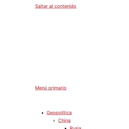
Saltar al contenido
Diario La 
Análisis Geopolítico y Actualidad Internaci
Menú primario
Diario La Humanidad
Geopolítica
China
Rusia