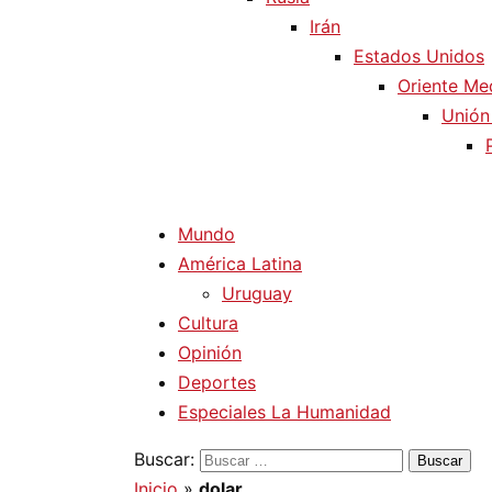
Irán
Estados Unidos
Oriente Me
Unión
Mundo
América Latina
Uruguay
Cultura
Opinión
Deportes
Especiales La Humanidad
Buscar:
Inicio
»
dolar