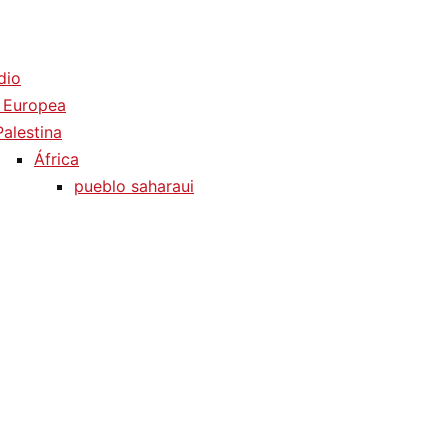
dio
 Europea
Palestina
África
pueblo saharaui