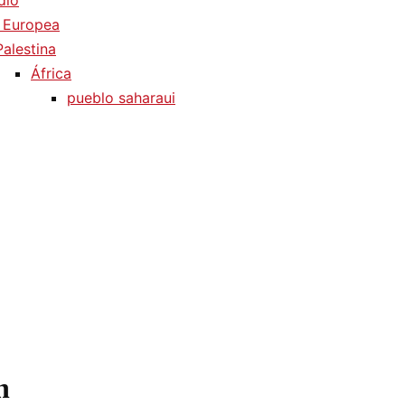
dio
 Europea
Palestina
África
pueblo saharaui
n