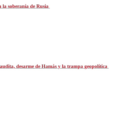
n la soberanía de Rusia
udita, desarme de Hamás y la trampa geopolítica