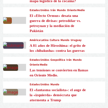
mapa logístico de la cocaína?
Estados Unidos
Irán
Mundo
Oriente Medio
El «Efecto Ormuz» desata una
guerra de divisas: petrodólar vs.
petroyuan y la mediación de
Pakistán
América Latina
Cultura
Mundo
Uruguay
A 81 años de Hiroshima: el grito de
los «hibakusha» contra las guerras
Estados Unidos
Geopolítica
Irán
Mundo
Oriente Medio
Las tensiones se convierten en llamas
en Oriente Medio.
Estados Unidos
Mundo
El «fantasma socialista»: el auge de
la «izquierda» demócrata que
atormenta a Trump