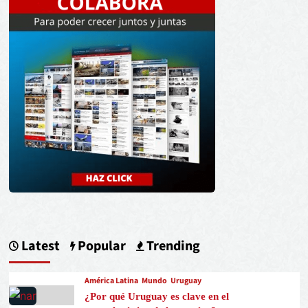
Latest
Popular
Trending
América Latina
Mundo
Uruguay
¿Por qué Uruguay es clave en el