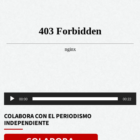
Reproductor
00:00
00:22
de
audio
COLABORA CON EL PERIODISMO
INDEPENDIENTE