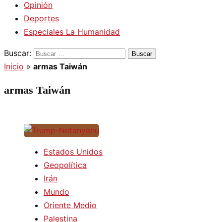
Opinión
Deportes
Especiales La Humanidad
Buscar:
Inicio
»
armas Taiwán
armas Taiwán
Estados Unidos
Geopolítica
Irán
Mundo
Oriente Medio
Palestina