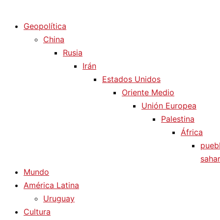
Diario La Humanidad
Geopolítica
China
Rusia
Irán
Estados Unidos
Oriente Medio
Unión Europea
Palestina
África
pueb
sahar
Mundo
América Latina
Uruguay
Cultura