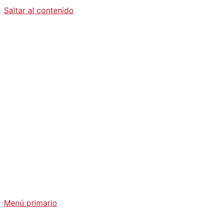
Saltar al contenido
Diario La
Humanidad
Análisis Geopolítico y Actualidad Internacional
Menú primario