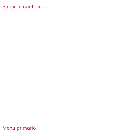
Saltar al contenido
Diario La
Humanidad
Análisis Geopolítico y Actualidad Internacional
Menú primario