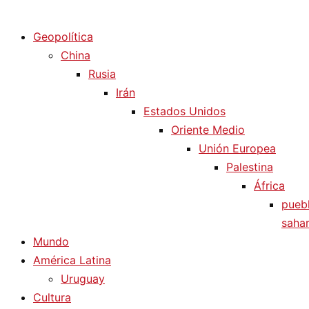
Diario La Humanidad
Geopolítica
China
Rusia
Irán
Estados Unidos
Oriente Medio
Unión Europea
Palestina
África
pueb
sahar
Mundo
América Latina
Uruguay
Cultura