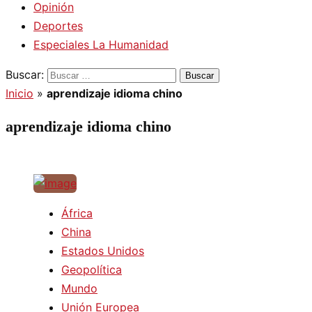
Opinión
Deportes
Especiales La Humanidad
Buscar:
Inicio
»
aprendizaje idioma chino
aprendizaje idioma chino
África
China
Estados Unidos
Geopolítica
Mundo
Unión Europea