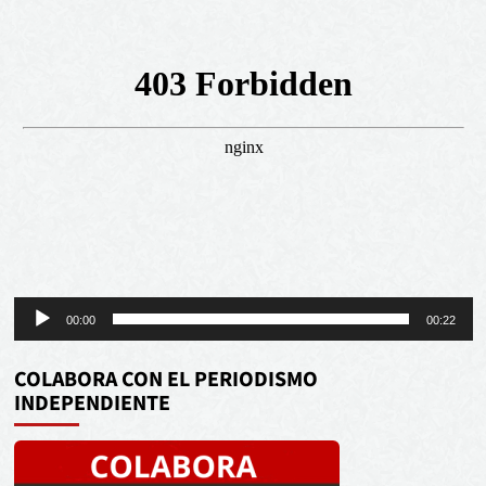
Reproductor
00:00
00:22
de
audio
COLABORA CON EL PERIODISMO
INDEPENDIENTE