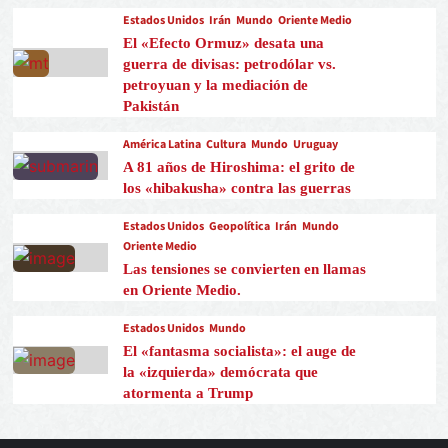
Estados Unidos
Irán
Mundo
Oriente Medio
El «Efecto Ormuz» desata una
guerra de divisas: petrodólar vs.
petroyuan y la mediación de
Pakistán
América Latina
Cultura
Mundo
Uruguay
A 81 años de Hiroshima: el grito de
los «hibakusha» contra las guerras
Estados Unidos
Geopolítica
Irán
Mundo
Oriente Medio
Las tensiones se convierten en llamas
en Oriente Medio.
Estados Unidos
Mundo
El «fantasma socialista»: el auge de
la «izquierda» demócrata que
atormenta a Trump