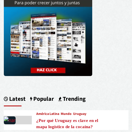
Latest
Popular
Trending
América Latina
Mundo
Uruguay
¿Por qué Uruguay es clave en el
mapa logístico de la cocaína?