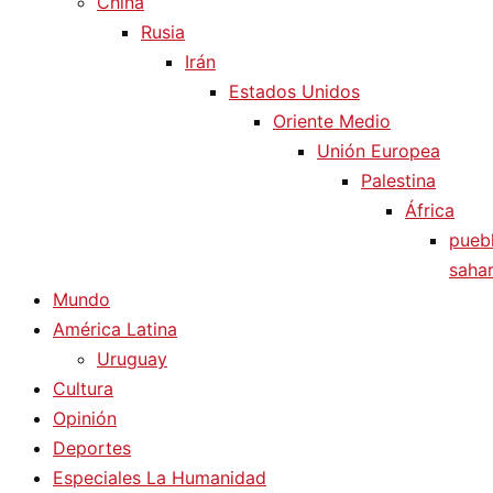
China
Rusia
Irán
Estados Unidos
Oriente Medio
Unión Europea
Palestina
África
pueb
sahar
Mundo
América Latina
Uruguay
Cultura
Opinión
Deportes
Especiales La Humanidad