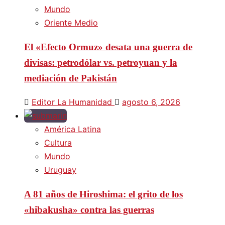
Mundo
Oriente Medio
El «Efecto Ormuz» desata una guerra de
divisas: petrodólar vs. petroyuan y la
mediación de Pakistán
Editor La Humanidad
agosto 6, 2026
América Latina
Cultura
Mundo
Uruguay
A 81 años de Hiroshima: el grito de los
«hibakusha» contra las guerras