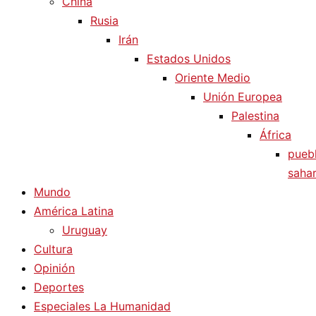
China
Rusia
Irán
Estados Unidos
Oriente Medio
Unión Europea
Palestina
África
pueb
sahar
Mundo
América Latina
Uruguay
Cultura
Opinión
Deportes
Especiales La Humanidad