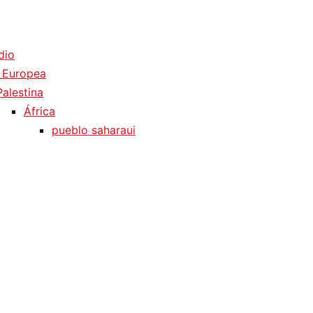
dio
 Europea
Palestina
África
pueblo saharaui