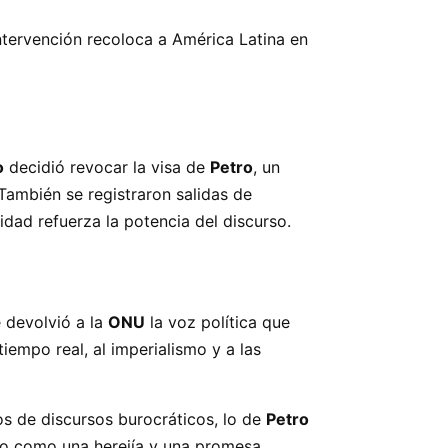
ntervención recoloca a América Latina en
o
decidió revocar la visa de
Petro
, un
ambién se registraron salidas de
dad refuerza la potencia del discurso.
 devolvió a la
ONU
la voz política que
iempo real, al imperialismo y a las
s de discursos burocráticos, lo de
Petro
ndo como una herejía y una promesa.