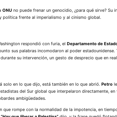
la
ONU
no puede frenar un genocidio, ¿para qué sirve? Su i
y política frente al imperialismo y al cinismo global.
ashington respondió con furia, el
Departamento de Estad
punto sus palabras incomodaron al poder estadounidense. T
durante su intervención, un gesto de desprecio que en reali
á solo en lo que dijo, está también en lo que abrió.
Petro
le
tadistas del Sur global que interpelaron directamente, en t
cobardes ambigüedades.
 que rompe con la normalidad de la impotencia, en tiempo
.
“Hay que liberar a Palestina”
dijo, y la frase quedó flota