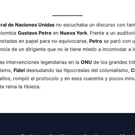
al de Naciones Unidas
no escuchaba un discurso con tanta
Colombia
Gustavo Petro
en
Nueva York
. Frente a un audito
notadas en papel para no equivocarse,
Petro
se paró con u
cia de un dirigente que no le tiene miedo a incomodar a l
las intervenciones legendarias en la
ONU
de los grandes tr
lismo,
Fidel
desnudando las hipocresías del colonialismo,
C
llos, rompió el protocolo y en esos cuarenta y pocos minut
 reina la tibieza.