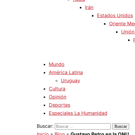
Irán
Estados Unidos
Oriente Me
Unión
Mundo
América Latina
Uruguay
Cultura
Opinión
Deportes
Especiales La Humanidad
Buscar:
Inicio
»
Blog
»
Gustavo Petro en la ONU