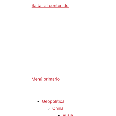
Saltar al contenido
Diario La 
Análisis Geopolítico y Actualidad Internaci
Menú primario
Diario La Humanidad
Geopolítica
China
Rusia