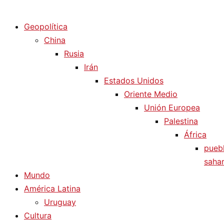
Diario La Humanidad
Geopolítica
China
Rusia
Irán
Estados Unidos
Oriente Medio
Unión Europea
Palestina
África
pueb
sahar
Mundo
América Latina
Uruguay
Cultura