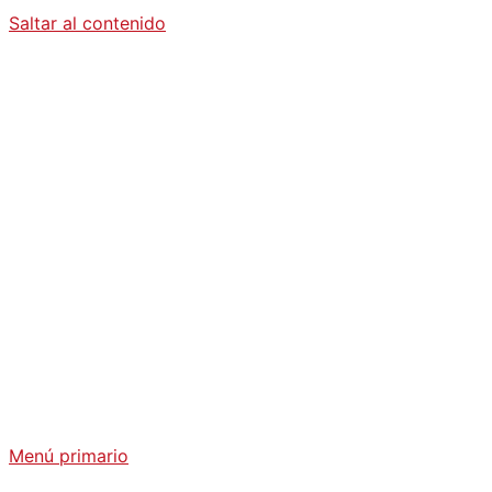
Saltar al contenido
Diario La
Humanidad
Análisis Geopolítico y Actualidad Internacional
Menú primario