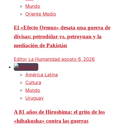
Mundo
Oriente Medio
El «Efecto Ormuz» desata una guerra de
divisas: petrodólar vs. petroyuan y la
mediación de Pakistán
Editor La Humanidad
agosto 6, 2026
América Latina
Cultura
Mundo
Uruguay
A 81 años de Hiroshima: el grito de los
«hibakusha» contra las guerras