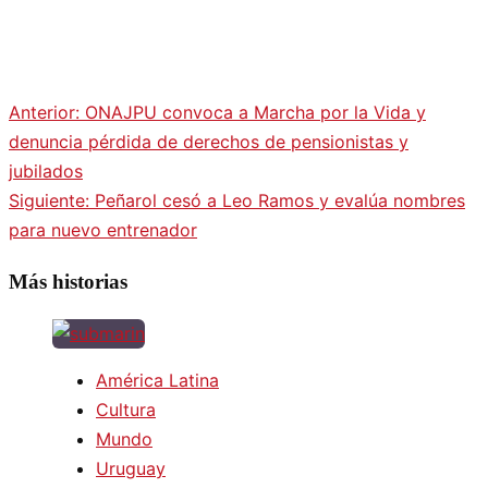
Anterior:
ONAJPU convoca a Marcha por la Vida y
Navegación
denuncia pérdida de derechos de pensionistas y
jubilados
de
Siguiente:
Peñarol cesó a Leo Ramos y evalúa nombres
para nuevo entrenador
entradas
Más historias
América Latina
Cultura
Mundo
Uruguay