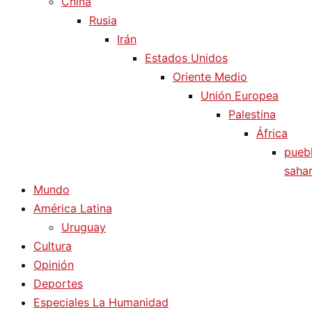
China
Rusia
Irán
Estados Unidos
Oriente Medio
Unión Europea
Palestina
África
pueb
sahar
Mundo
América Latina
Uruguay
Cultura
Opinión
Deportes
Especiales La Humanidad