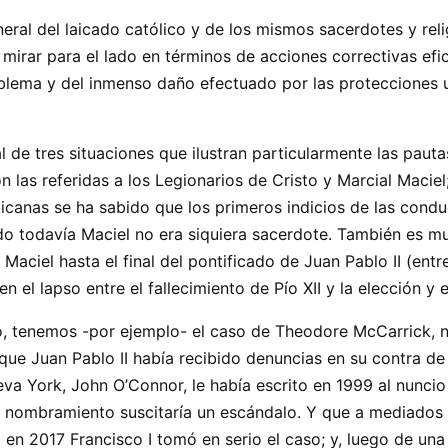
eral del laicado católico y de los mismos sacerdotes y rel
mirar para el lado en términos de acciones correctivas efi
oblema y del inmenso daño efectuado por las protecciones 
al de tres situaciones que ilustran particularmente las pau
on las referidas a los Legionarios de Cristo y Marcial Maciel
ticanas se ha sabido que los primeros indicios de las condu
do todavía Maciel no era siquiera sacerdote. También es m
Maciel hasta el final del pontificado de Juan Pablo II (entre
n el lapso entre el fallecimiento de Pío XII y la elección y 
no, tenemos -por ejemplo- el caso de Theodore McCarrick
 que Juan Pablo II había recibido denuncias en su contra de
va York, John O’Connor, le había escrito en 1999 al nuncio
 nombramiento suscitaría un escándalo. Y que a mediados d
n 2017 Francisco I tomó en serio el caso; y, luego de una 