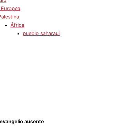
dio
 Europea
Palestina
África
pueblo saharaui
El evangelio ausente