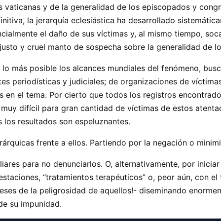
s vaticanas y de la generalidad de los episcopados y cong
finitiva, la jerarquía eclesiástica ha desarrollado sistemát
ialmente el daño de sus víctimas y, al mismo tiempo, soc
injusto y cruel manto de sospecha sobre la generalidad de l
ar lo más posible los alcances mundiales del fenómeno, bus
tes periodísticas y judiciales; de organizaciones de vícti
s en el tema. Por cierto que todos los registros encontrado
uy difícil para gran cantidad de víctimas de estos atenta
s los resultados son espeluznantes.
rárquicas frente a ellos. Partiendo por la negación o minimi
iares para no denunciarlos. O, alternativamente, por inicia
taciones, “tratamientos terapéuticos” o, peor aún, con el t
ligreses de la peligrosidad de aquellos!- diseminando enor
de su impunidad.