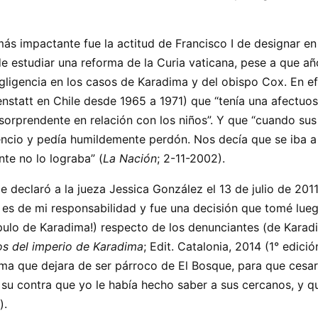
más impactante fue la actitud de Francisco I de designar en
 estudiar una reforma de la Curia vaticana, pese a que a
ligencia en los casos de Karadima y del obispo Cox. En e
nstatt en Chile desde 1965 a 1971) que “tenía una afectuos
 sorprendente en relación con los niños”. Y que “cuando su
lencio y pedía humildemente perdón. Nos decía que se iba a
nte no lo lograba” (
La Nación
; 2-11-2002).
e declaró a la jueza Jessica González el 13 de julio de 201
 es de mi responsabilidad y fue una decisión que tomé lueg
pulo de Karadima!) respecto de los denunciantes (de Kara
os del imperio de Karadima
; Edit. Catalonia, 2014 (1° edició
ma que dejara de ser párroco de El Bosque, para que cesara
 su contra que yo le había hecho saber a sus cercanos, y qu
).