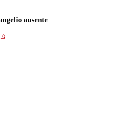
vangelio ausente
0