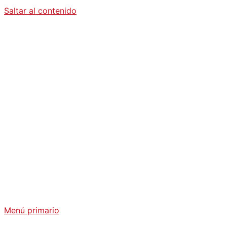
Saltar al contenido
Diario La
Humanidad
Análisis Geopolítico y Actualidad Internacional
Menú primario