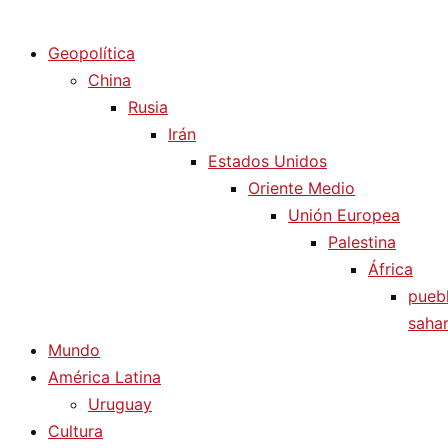
Diario La Humanidad
Geopolítica
China
Rusia
Irán
Estados Unidos
Oriente Medio
Unión Europea
Palestina
África
pueb
sahar
Mundo
América Latina
Uruguay
Cultura