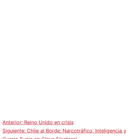
Anterior:
Reino Unido en crisis
Navegación
Siguiente:
Chile al Borde: Narcotráfico, Inteligencia y
Guerra Sucia en Clave Electoral