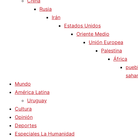
China
Rusia
Irán
Estados Unidos
Oriente Medio
Unión Europea
Palestina
África
pueb
sahar
Mundo
América Latina
Uruguay
Cultura
Opinión
Deportes
Especiales La Humanidad